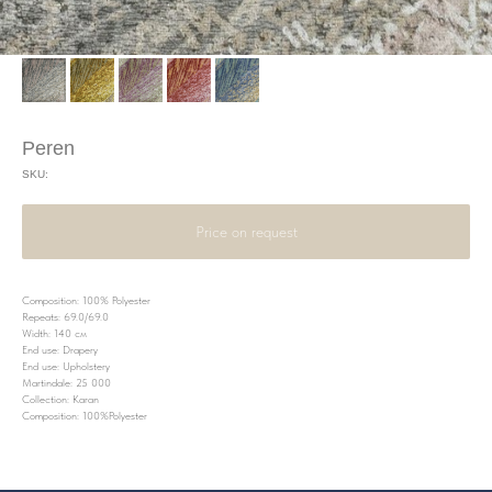
Peren
SKU:
Price on request
Composition: 100% Polyester
Repeats: 69.0/69.0
Width: 140 см
End use: Drapery
End use: Upholstery
Martindale: 25 000
Collection: Karan
Composition: 100%Polyester