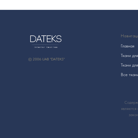
Навигац
Главная
Ткани дл
© 2006 UAB "DATEKS"
Ткани дл
Все ткан
Содержа
являются 
зако