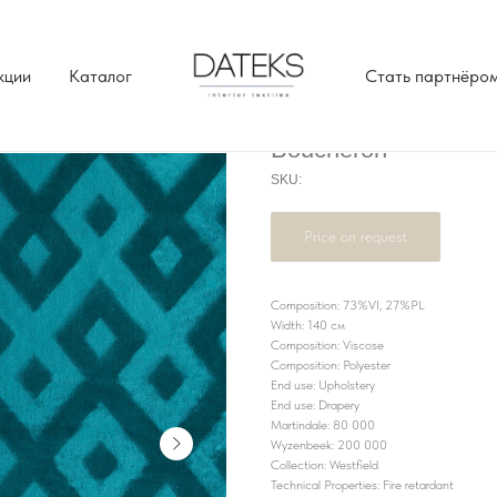
кции
Каталог
Стать партнёро
Boucheron
SKU:
Price on request
Composition: 73%VI, 27%PL
Width: 140 см
Composition: Viscose
Composition: Polyester
End use: Upholstery
End use: Drapery
Martindale: 80 000
Wyzenbeek: 200 000
Collection: Westfield
Technical Properties: Fire retardant