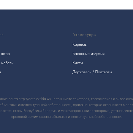
ия
Аксессуары
Карнизы
я штор
Басонные изделия
я мебели
Кисти
и
Держатели / Подхваты
ние сайта http://dateks.tilda.ws , в том числе текстовая, графическая и видео ин
объектами интеллектуальной собственности, права на которые охраняются в соот
нодательством Республики Беларусь и международными договорами, устанавлива
правовой режим охраны объектов интеллектуальной собственности.