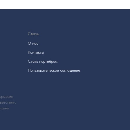
Связь
О нас
Контакты
Стать партнёром
Пользовательское соглашение
формация
ветствии с
ющими