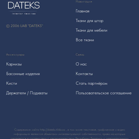
Навигация
Главная
Ткани для штор
© 2006 UAB "DATEKS"
Ткани для мебели
Все ткани
Аксессуары
Связь
Карнизы
О нас
Басонные изделия
Контакты
Кисти
Стать партнёром
Держатели / Подхваты
Пользовательское соглашение
Содержание сайта http://dateks.tilda.ws , в том числе текстовая, графическая и видео
информация являются объектами интеллектуальной собственности, права на которые
охраняются в соответствии с законодательством Республики Беларусь и международными