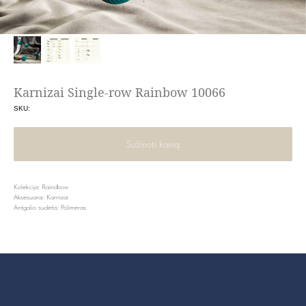
Karnizai Single-row Rainbow 10066
SKU:
Sužinoti kainą
Kolekcija: Raindbow
Aksesuarai: Karnizai
Antgalio sudėtis: Polimeras