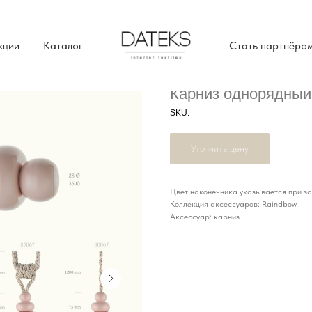
кции
Каталог
Стать партнёро
Карниз однорядный
SKU:
Уточнить цену
Цвет наконечника указывается при зак
Коллекция аксессуаров: Raindbow
Аксессуар: карниз