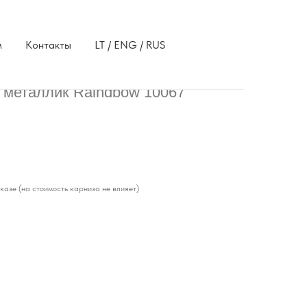
м
Контакты
LT / ENG / RUS
 металлик Raindbow 10067
азе (на стоимость карниза не влияет)