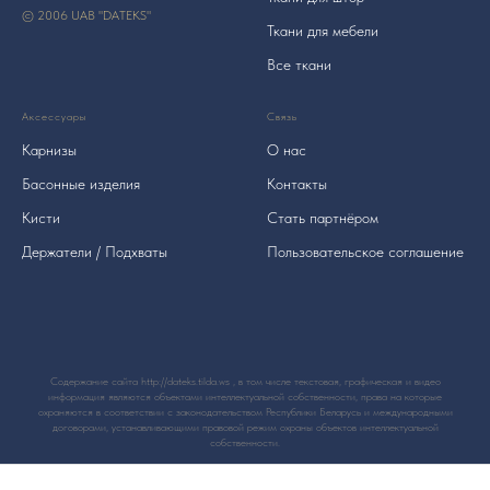
© 2006 UAB "DATEKS"
Ткани для мебели
Все ткани
Аксессуары
Связь
Карнизы
О нас
Басонные изделия
Контакты
Кисти
Стать партнёром
Держатели / Подхваты
Пользовательское соглашение
Содержание сайта http://dateks.tilda.ws , в том числе текстовая, графическая и видео
информация являются объектами интеллектуальной собственности, права на которые
охраняются в соответствии с законодательством Республики Беларусь и международными
договорами, устанавливающими правовой режим охраны объектов интеллектуальной
собственности.