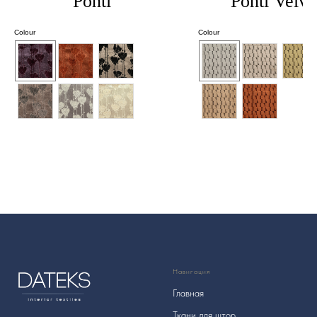
Ponti
Ponti Velve
Colour
Colour
Навигация
Главная
Ткани для штор