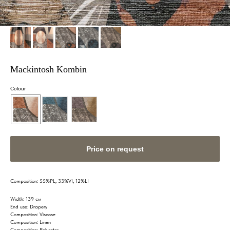
Mackintosh Kombin
Colour
Price on request
Composition: 55%PL, 33%VI, 12%LI
Width: 139 см
End use: Drapery
Composition: Viscose
Composition: Linen
Composition: Polyester