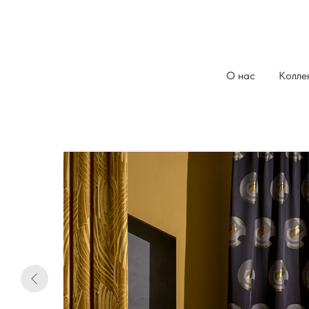
О нас
Колле
все коллекции
/
коллекции тканей
/
D'ARONCO
рих