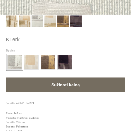
KLerk
Spalva
Sužinoti kainą
Sudėtis: 64%VI 36%PL
Plotis: 147 см
Paskirtis: Naktiniai audiniai
Sudėtis: Viskozė
Sudėtis: Poliesteris
Kolekcija: D'Aronco