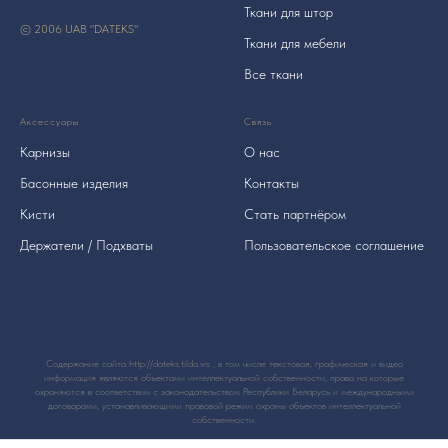
Ткани для штор
© 2006 UAB "DATEKS"
Ткани для мебели
Все ткани
Аксессуары
Связь
Карнизы
О нас
Басонные изделия
Контакты
Кисти
Стать партнёром
Держатели / Подхваты
Пользовательское соглашение
Содержание сайта http://dateks.tilda.ws , в том числе текстовая, графическая и видео
информация являются объектами интеллектуальной собственности, права на которые
охраняются в соответствии с законодательством Республики Беларусь и международными
договорами, устанавливающими правовой режим охраны объектов интеллектуальной
собственности.