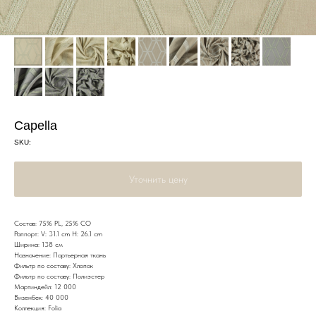
Capella
SKU:
Уточнить цену
Состав: 75% PL, 25% CO
Раппорт: V: 31.1 cm H: 26.1 cm
Ширина: 138 см
Назначение: Портьерная ткань
Фильтр по составу: Хлопок
Фильтр по составу: Полиэстер
Мартиндейл: 12 000
Визенбек: 40 000
Коллекция: Folia