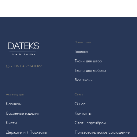
Навигация
Главная
Ткани для штор
© 2006 UAB "DATEKS"
Ткани для мебели
Все ткани
Аксессуары
Связь
Карнизы
О нас
Басонные изделия
Контакты
Кисти
Стать партнёром
Держатели / Подхваты
Пользовательское соглашение