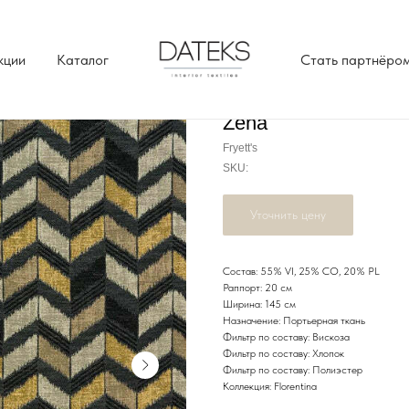
кции
Каталог
Стать партнёро
Zena
Fryett's
SKU:
Уточнить цену
Состав: 55% VI, 25% CO, 20% PL
Раппорт: 20 см
Ширина: 145 см
Назначение: Портьерная ткань
Фильтр по составу: Вискоза
Фильтр по составу: Хлопок
Фильтр по составу: Полиэстер
Коллекция: Florentina