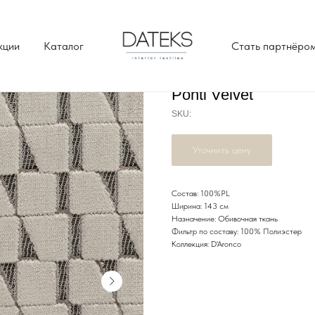
кции
Каталог
Стать партнёро
Ponti Velvet
SKU:
Уточнить цену
Состав: 100%PL
Ширина: 143 см
Назначение: Обивочная ткань
Фильтр по составу: 100% Полиэстер
Коллекция: D'Aronco