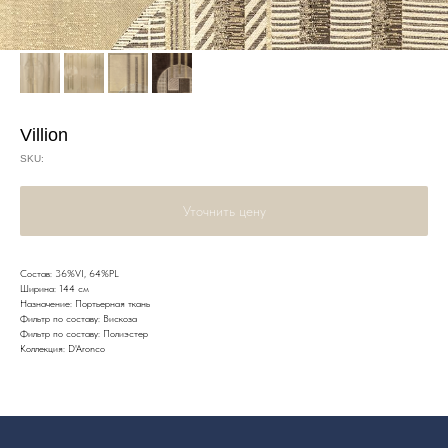
Villion
SKU:
Уточнить цену
Состав: 36%VI, 64%PL
Ширина: 144 см
Назначение: Портьерная ткань
Фильтр по составу: Вискоза
Фильтр по составу: Полиэстер
Коллекция: D'Aronco