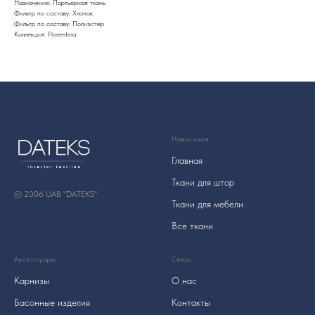
Назначение: Портьерная ткань
Фильтр по составу: Хлопок
Фильтр по составу: Полиэстер
Коллекция: Florentina
Навигация
Главная
Ткани для штор
© 2006 UAB "DATEKS"
Ткани для мебели
Все ткани
Аксессуары
Связь
Карнизы
О нас
Басонные изделия
Контакты