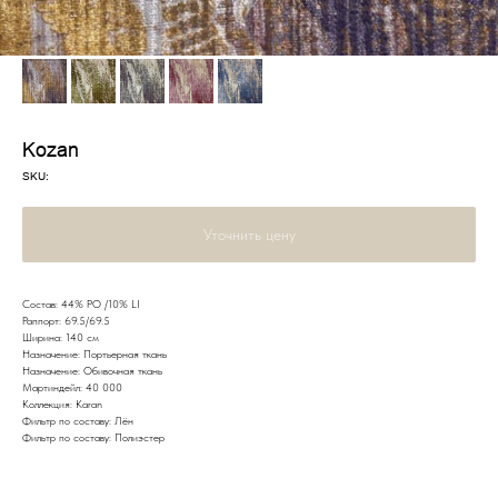
Kozan
SKU:
Уточнить цену
Состав: 44% PO /10% LI
Раппорт: 69.5/69.5
Ширина: 140 см
Назначение: Портьерная ткань
Назначение: Обивочная ткань
Мартиндейл: 40 000
Коллекция: Karan
Фильтр по составу: Лён
Фильтр по составу: Полиэстер