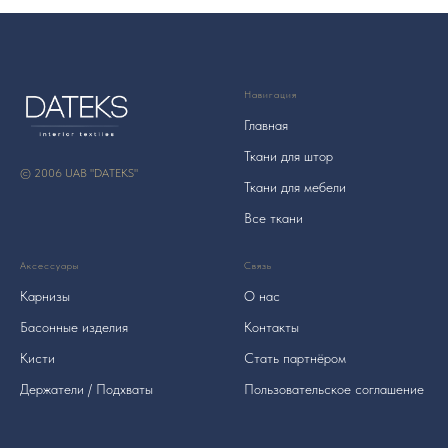
Навигация
Главная
Ткани для штор
© 2006 UAB "DATEKS"
Ткани для мебели
Все ткани
Аксессуары
Связь
Карнизы
О нас
Басонные изделия
Контакты
Кисти
Стать партнёром
Держатели / Подхваты
Пользовательское соглашение