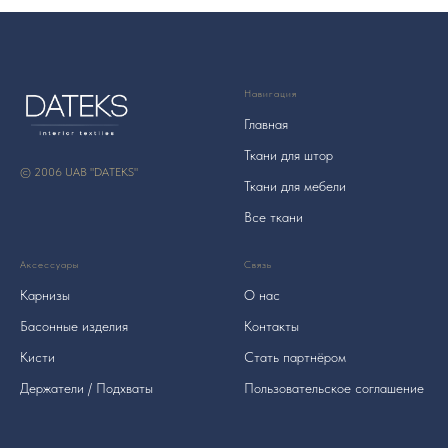
Навигация
Главная
Ткани для штор
© 2006 UAB "DATEKS"
Ткани для мебели
Все ткани
Аксессуары
Связь
Карнизы
О нас
Басонные изделия
Контакты
Кисти
Стать партнёром
Держатели / Подхваты
Пользовательское соглашение