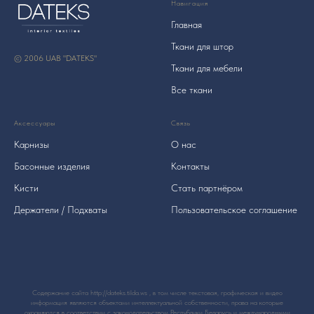
Навигация
Главная
Ткани для штор
© 2006 UAB "DATEKS"
Ткани для мебели
Все ткани
Аксессуары
Связь
Карнизы
О нас
Басонные изделия
Контакты
Кисти
Стать партнёром
Держатели / Подхваты
Пользовательское соглашение
Содержание сайта http://dateks.tilda.ws , в том числе текстовая, графическая и видео
информация являются объектами интеллектуальной собственности, права на которые
охраняются в соответствии с законодательством Республики Беларусь и международными