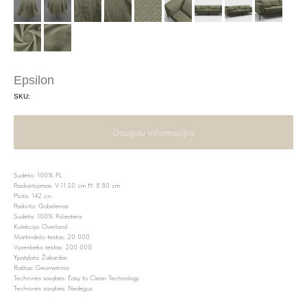
Epsilon
SKU:
Daugiau informacijos
Sudėtis: 100% PL
Pasikartojimas: V:11.50 cm H: 8.80 cm
Plotis: 142 см
Paskirtis: Gobelenas
Sudėtis: 100% Poliesteris
Kolekcija: Overland
Martindeilo testas: 20 000
Vyzenbeko testas: 200 000
Ypatybės: Žakardas
Raštas: Geometrinis
Techninės savybės: Easy to Clean Technology
Techninės savybės: Nedegus