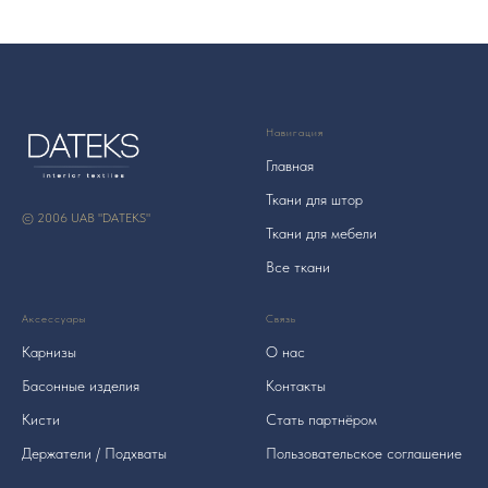
Навигация
Главная
Ткани для штор
© 2006 UAB "DATEKS"
Ткани для мебели
Все ткани
Аксессуары
Связь
Карнизы
О нас
Басонные изделия
Контакты
Кисти
Стать партнёром
Держатели / Подхваты
Пользовательское соглашение