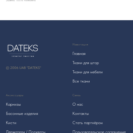
Sudėtis: 100% Poliesteris
Навигация
Главная
Ткани для штор
© 2006 UAB "DATEKS"
Ткани для мебели
Все ткани
Аксессуары
Связь
Карнизы
О нас
Басонные изделия
Контакты
Кисти
Стать партнёром
Держатели / Подхваты
Пользовательское соглашение