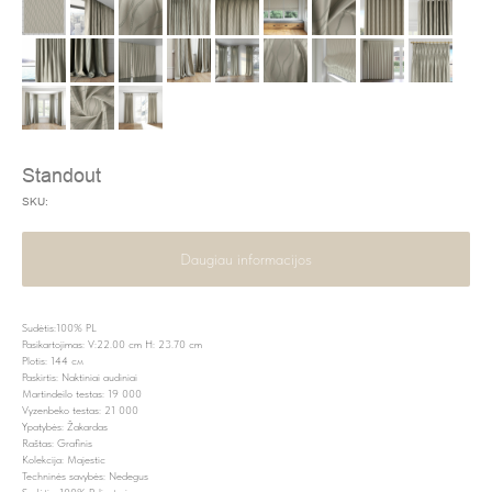
Standout
SKU:
Daugiau informacijos
Sudėtis:100% PL
Pasikartojimas: V:22.00 cm H: 23.70 cm
Plotis: 144 см
Paskirtis: Naktiniai audiniai
Martindeilo testas: 19 000
Vyzenbeko testas: 21 000
Ypatybės: Žakardas
Raštas: Grafinis
Kolekcija: Majestic
Techninės savybės: Nedegus