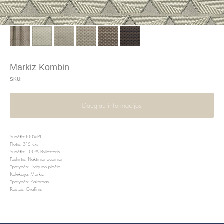
Markiz Kombin
SKU:
Daugiau informacijos
Sudėtis:100%PL
Plotis: 315 см
Sudėtis: 100% Poliesteris
Paskirtis: Naktiniai audiniai
Ypatybės: Dvigubo pločio
Kolekcija: Markiz
Ypatybės: Žakardas
Raštas: Grafinis