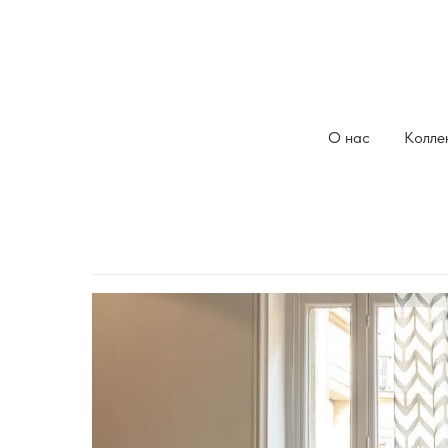
все коллекции
/
коллекции тканей
/
MOVEMENT
О нас
Колле