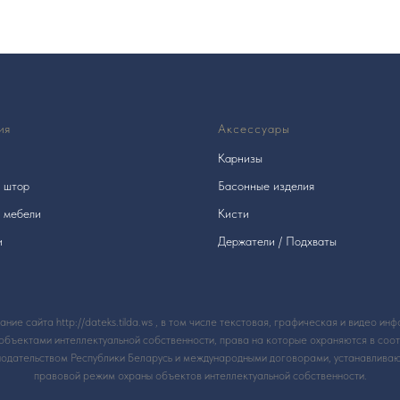
ия
Аксессуары
Карнизы
я штор
Басонные изделия
я мебели
Кисти
и
Держатели / Подхваты
ние сайта http://dateks.tilda.ws , в том числе текстовая, графическая и видео ин
объектами интеллектуальной собственности, права на которые охраняются в соот
нодательством Республики Беларусь и международными договорами, устанавлива
правовой режим охраны объектов интеллектуальной собственности.