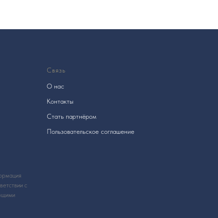
Связь
О нас
Контакты
Стать партнёром
Пользовательское соглашение
формация
ветствии с
ющими