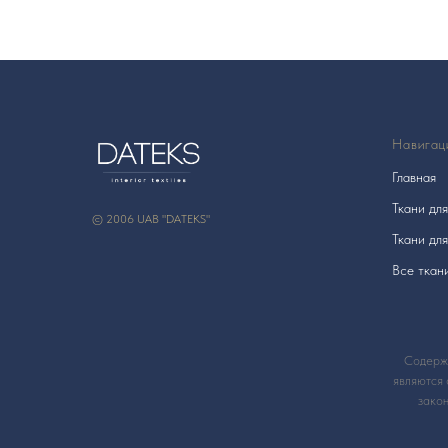
Навигац
Главная
Ткани дл
© 2006 UAB "DATEKS"
Ткани дл
Все ткан
Содержа
являются 
зако