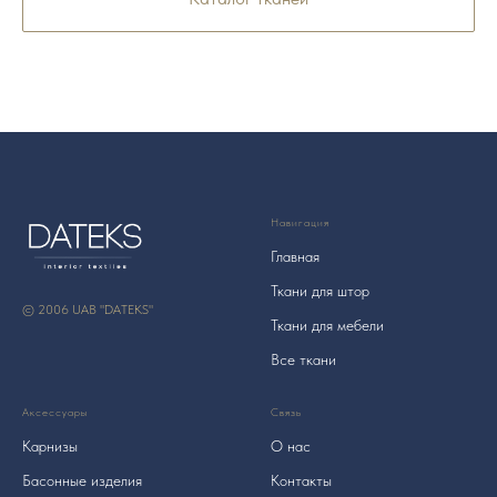
Навигация
Главная
Ткани для штор
© 2006 UAB "DATEKS"
Ткани для мебели
Все ткани
Аксессуары
Связь
Карнизы
О нас
Басонные изделия
Контакты