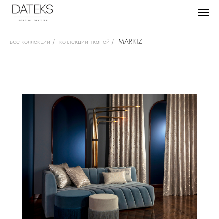
все коллекции
/
коллекции тканей
/
MARKIZ