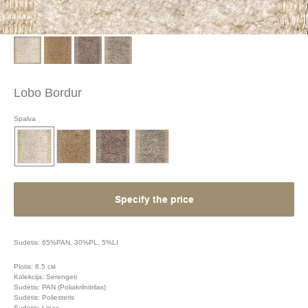
Lobo Bordur
Spalva
Specify the price
Sudėtis: 65%PAN, 30%PL, 5%LI
Plotis: 8.5 см
Kolekcija: Serengeti
Sudėtis: PAN (Poliakrilnitrilas)
Sudėtis: Poliesteris
Sudėtis: Linas