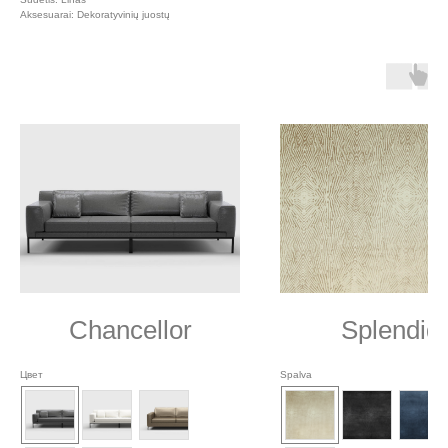
Aksesuarai: Dekoratyvinių juostų
Chancellor
Splendid
Цвет
Spalva